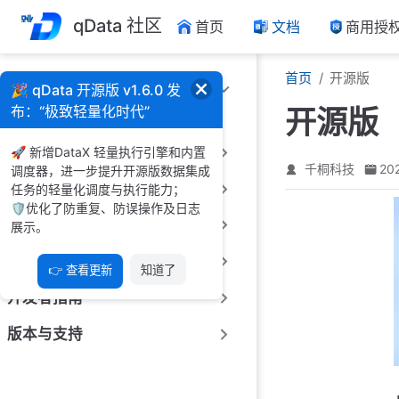
跳
qData 社区
首页
文档
商用授
至
主
首页
开源版
要
产品概览
🎉 qData 开源版 v1.6.0 发
內
布：“极致轻量化时代”
开源版
容
产品介绍
快速入门
🚀 新增DataX 轻量执行引擎和内置
千桐科技
20
调度器，进一步提升开源版数据集成
部署与运维
任务的轻量化调度与执行能力；
🛡️优化了防重复、防误操作及日志
用户指南
展示。
管理员手册
👉 查看更新
知道了
开发者指南
版本与支持