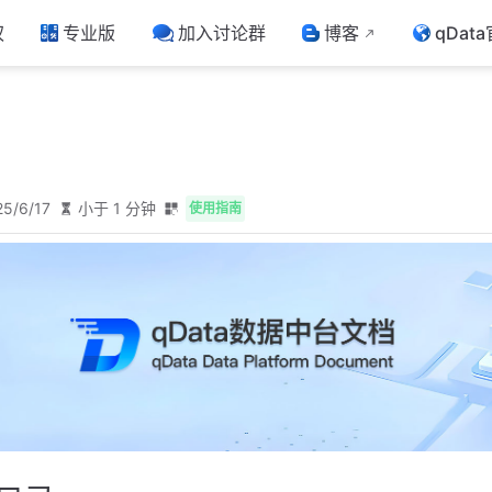
权
专业版
加入讨论群
博客
qDat
25/6/17
小于 1 分钟
使用指南