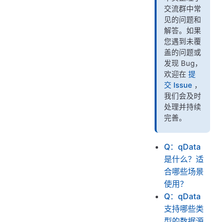
Q：是否可以自定义数据开发任务？
交流群中常
Q：商业版和开源版有什么区别？
见的问题和
解答。如果
Q：qData 可以部署在什么环境下？
您遇到未覆
Q：是否支持多租户或多项目组协同？
盖的问题或
发现 Bug，
Q：提交任务失败怎么办？如何查看日志？
欢迎在
提
Q：有无用户权限控制机制？
交 Issue
，
我们会及时
Q：如何参与共建或提交问题？
处理并持续
Q：请问 Gitee 和 GitHub 上的代码，本地部署后的功能和演示环境一样吗？谢谢！
完善。
Q：有些功能是不是还没开发完成？我看到有的模块显示“开发中”。
Q：我觉得有些常见功能在系统里没有找到，是还没做吗？
Q：qData
是什么？适
合哪些场景
使用？
Q：qData
支持哪些类
型的数据源