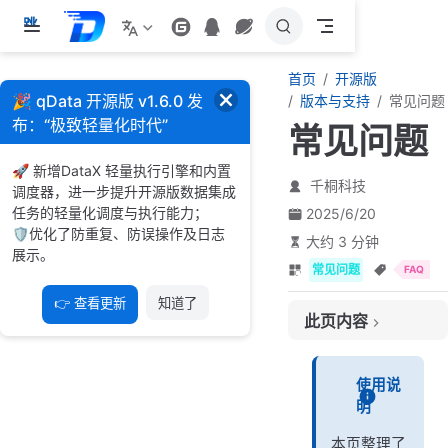
跳
至
主
首页
开源版
要
🎉 qData 开源版 v1.6.0 发
版本与支持
常见问题
內
布：“极致轻量化时代”
常见问题
容
🚀 新增DataX 轻量执行引擎和内置
千桐科技
调度器，进一步提升开源版数据集成
任务的轻量化调度与执行能力；
2025/6/20
🛡️优化了防重复、防误操作及日志
大约 3 分钟
展示。
常见问题
FAQ
👉 查看更新
知道了
此页内容
Q：qData 是什么？适合哪些场景使用？
使用说
Q：qData 支持哪些类型的数据源接入？
明
Q：qData 如何提供数据服务？
本页整理了