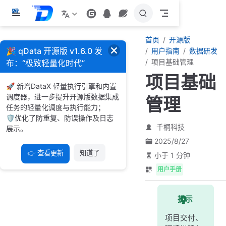
跳
至
主
首页
开源版
要
🎉 qData 开源版 v1.6.0 发
用户指南
数据研发
內
项目基础管理
布：“极致轻量化时代”
容
项目基础
🚀 新增DataX 轻量执行引擎和内置
调度器，进一步提升开源版数据集成
管理
任务的轻量化调度与执行能力；
🛡️优化了防重复、防误操作及日志
千桐科技
展示。
2025/8/27
👉 查看更新
知道了
小于 1 分钟
用户手册
提示
项目交付、