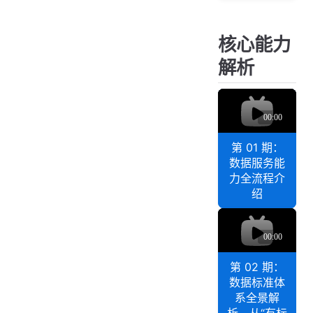
示
源
（
版
核心能力
2
快
0
速
解析
2
部
5
q
署
年
D
教
1
a
0
程
t
月
（
第 01 期：
a
D
版
数据服务能
数
o
力全流程介
）
据
c
绍
中
k
q
e
台
D
r
核
a
C
心
t
o
第 02 期：
能
a
m
数据标准体
力
p
数
系全景解
o
解
据
析，从“有标