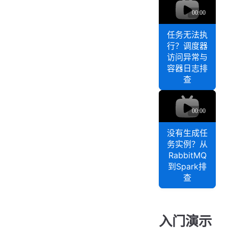
）
详
器
D
务
解
o
访
无
c
问
法
任务无法执
k
异
行？调度器
执
e
访问异常与
常
行
r
容器日志排
与
C
？
查
T
o
调
o
m
度
没
k
p
器
有
e
o
访
生
n
s
e
问
配
成
没有生成任
）
务实例？从
异
置
任
RabbitMQ
常
全
务
到Spark排
与
解
实
查
容
析
例
器
？
日
从
R
志
入门演示
a