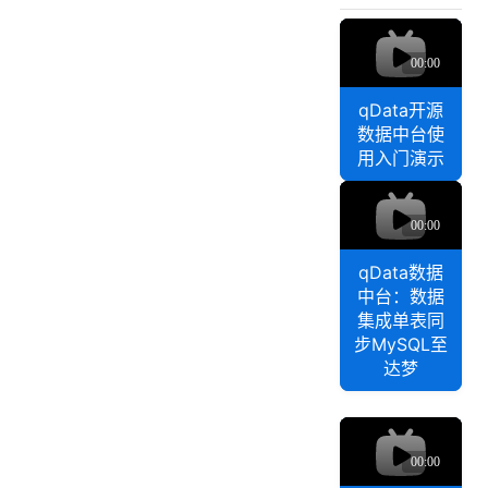
排
b
q
查
b
D
全
i
a
流
t
t
M
程
qData开源
a
Q
数据中台使
开
到
用入门演示
源
S
q
数
p
D
据
a
a
r
中
t
k
台
qData数据
a
全
中台：数据
使
数
流
集成单表同
用
据
程
步MySQL至
入
中
排
达梦
门
台
查
演
：
指
q
示
数
南
D
据
a
集