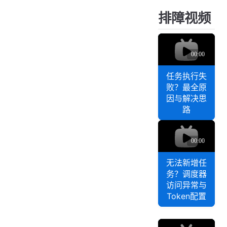
（
源
解
排障视频
D
版
读
o
本
c
任
地
k
务
开
e
执
r
发
行
任务执行失
C
环
o
败？最全原
失
境
m
因与解决思
败
完
p
路
？
整
o
最
无
s
搭
全
e
法
建
方
原
新
教
式
因
增
无法新增任
程
｜
与
务？调度器
任
（
访问异常与
官
解
I
务
Token配置
D
方
决
？
E
教
思
调
A
学
路
度
任
+