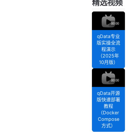
精选视频
核心能力解析
部署视频
q
D
排障视频
a
入门演示
t
qData专业
a
版实操全流
数
程演示
据
（2025年
中
10月版）
台
q
专
D
业
a
版
t
qData开源
实
a
版快速部署
操
数
教程
全
据
（Docker
流
中
Compose
程
台
方式）
演
开