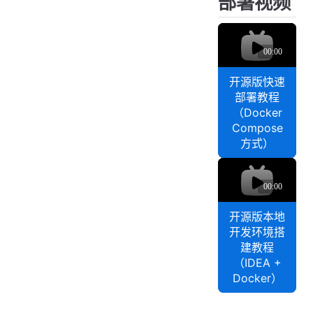
部署视频
系
第
心
全
0
q
能
景
3
D
力
期
解
a
解
t
：
析
开源版快速
析
a
数
，
部署教程
｜
数
据
从
（Docker
第
据
“
质
Compose
0
中
有
量
方式）
4
台
标
能
期
q
开
准
力
：
D
源
”
全
a
整
版
到
t
景
库
开源版本地
“
快
a
解
同
开发环境搭
能
速
数
读
步
建教程
执
部
据
能
（IDEA +
行
署
中
力
Docker）
”
教
台
全
程
开
景