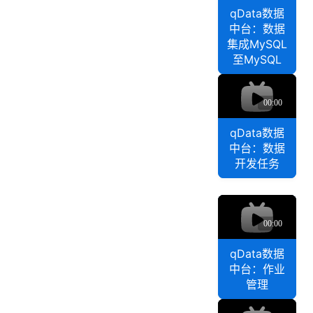
t
qData数据
成
a
中台：数据
单
数
集成MySQL
表
据
至MySQL
同
中
q
步
台
D
M
：
a
y
数
t
S
qData数据
据
a
Q
中台：数据
集
数
L
开发任务
成
至
据
M
达
中
y
q
梦
台
S
D
：
Q
a
数
L
t
据
至
qData数据
a
M
中台：作业
开
数
y
管理
发
据
S
任
q
中
Q