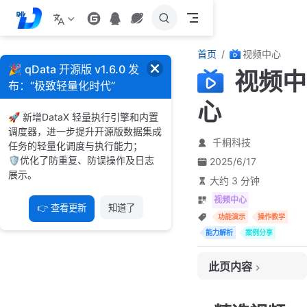
跳
至
主
首页
视频中心
要
🎉 qData 开源版 v1.6.0 发
视频中
內
布：“极致轻量化时代”
容
心
🚀 新增DataX 轻量执行引擎和内置
调度器，进一步提升开源版数据集成
千桐科技
任务的轻量化调度与执行能力；
🛡️优化了防重复、防误操作及日志
2025/6/17
展示。
大约 3 分钟
视频中心
👉 查看更新
知道了
功能演示
操作教学
能力解析
案例分享
此页内容
精选视频