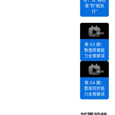
s
析
中
e
准”到“能执
|
台
行”
方
第
核
式
0
心
1
｜
q
能
期
官
D
力
a
：
方
解
t
数
教
第 03 期：
析
a
据
学
数据质量能
数
｜
服
）
力全景解读
据
第
务
0
q
中
能
2
D
台
力
a
期
核
全
t
：
心
第 04 期：
a
流
数
整库同步能
能
数
程
据
力全景解读
力
据
介
标
解
中
绍
准
析
台
体
｜
核